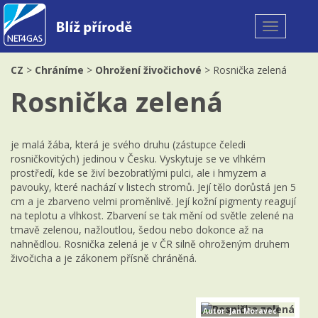
Toggle
navigation
CZ
>
Chráníme
>
Ohrožení živočichové
> Rosnička zelená
Rosnička zelená
je malá žába, která je svého druhu (zástupce čeledi
rosničkovitých) jedinou v Česku. Vyskytuje se ve vlhkém
prostředí, kde se živí bezobratlými pulci, ale i hmyzem a
pavouky, které nachází v listech stromů. Její tělo dorůstá jen 5
cm a je zbarveno velmi proměnlivě. Její kožní pigmenty reagují
na teplotu a vlhkost. Zbarvení se tak mění od světle zelené na
tmavě zelenou, nažloutlou, šedou nebo dokonce až na
nahnědlou. Rosnička zelená je v ČR silně ohroženým druhem
živočicha a je zákonem přísně chráněná.
Autor: Jan Moravec