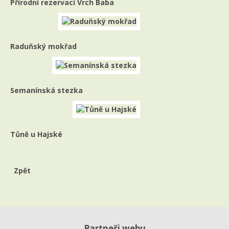
Přírodní rezervací Vrch Baba
Raduňský mokřad
Semanínská stezka
Tůně u Hajské
Zpět
Partneři webu