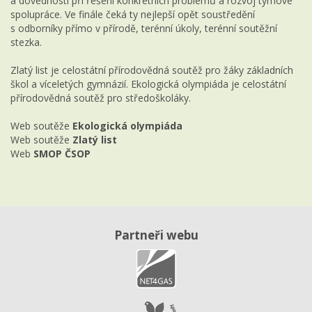
a dovedností při řešení konkrétních problémů a rozvoj týmové
spolupráce. Ve finále čeká ty nejlepší opět soustředění
s odborníky přímo v přírodě, terénní úkoly, terénní soutěžní
stezka.
Zlatý list je celostátní přírodovědná soutěž pro žáky základních
škol a víceletých gymnázií. Ekologická olympiáda je celostátní
přírodovědná soutěž pro středoškoláky.
Web soutěže
Ekologická olympiáda
Web soutěže
Zlatý list
Web
SMOP ČSOP
Partneři webu