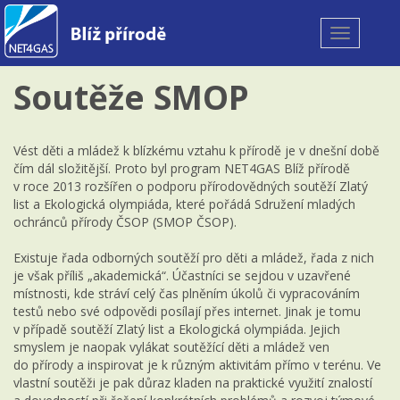
Toggle
navigation
Soutěže SMOP
Vést děti a mládež k blízkému vztahu k přírodě je v dnešní době
čím dál složitější. Proto byl program NET4GAS Blíž přírodě
v roce 2013 rozšířen o podporu přírodovědných soutěží Zlatý
list a Ekologická olympiáda, které pořádá Sdružení mladých
ochránců přírody ČSOP (SMOP ČSOP).
Existuje řada odborných soutěží pro děti a mládež, řada z nich
je však příliš „akademická“. Účastníci se sejdou v uzavřené
místnosti, kde stráví celý čas plněním úkolů či vypracováním
testů nebo své odpovědi posílají přes internet. Jinak je tomu
v případě soutěží Zlatý list a Ekologická olympiáda. Jejich
smyslem je naopak vylákat soutěžící děti a mládež ven
do přírody a inspirovat je k různým aktivitám přímo v terénu. Ve
vlastní soutěži je pak důraz kladen na praktické využití znalostí