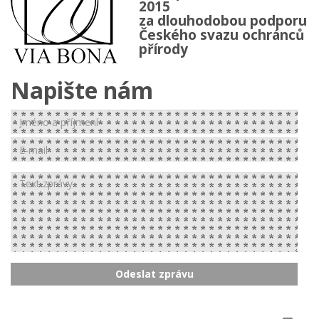
2015
za dlouhodobou podporu
Českého svazu ochránců
přírody
Napište nám
Jméno
a příjmení
E-
mail
zprava
Odeslat zprávu