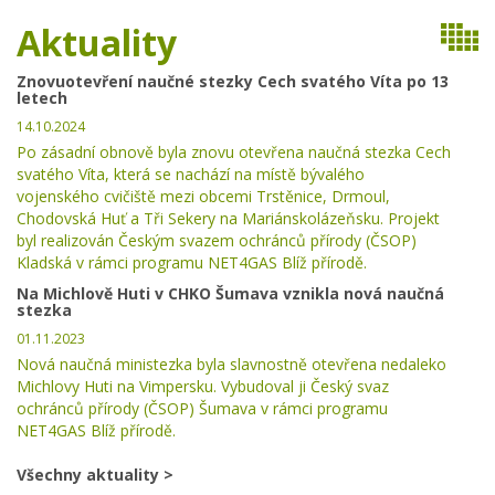
Aktuality
Znovuotevření naučné stezky Cech svatého Víta po 13
letech
14.10.2024
Po zásadní obnově byla znovu otevřena naučná stezka Cech
svatého Víta, která se nachází na místě bývalého
vojenského cvičiště mezi obcemi Trstěnice, Drmoul,
Chodovská Huť a Tři Sekery na Mariánskolázeňsku. Projekt
byl realizován Českým svazem ochránců přírody (ČSOP)
Kladská v rámci programu NET4GAS Blíž přírodě.
Na Michlově Huti v CHKO Šumava vznikla nová naučná
stezka
01.11.2023
Nová naučná ministezka byla slavnostně otevřena nedaleko
Michlovy Huti na Vimpersku. Vybudoval ji Český svaz
ochránců přírody (ČSOP) Šumava v rámci programu
NET4GAS Blíž přírodě.
Všechny aktuality >