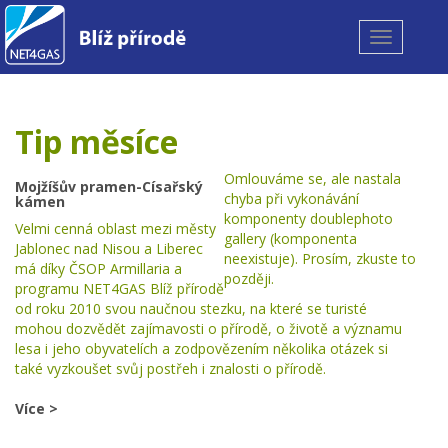
Toggle
navigation
Tip měsíce
Omlouváme se, ale nastala
Mojžíšův pramen-Císařský
chyba při vykonávání
kámen
komponenty doublephoto
Velmi cenná oblast mezi městy
gallery (komponenta
Jablonec nad Nisou a Liberec
neexistuje). Prosím, zkuste to
má díky ČSOP Armillaria a
později.
programu NET4GAS Blíž přírodě
od roku 2010 svou naučnou stezku, na které se turisté
mohou dozvědět zajímavosti o přírodě, o životě a významu
lesa i jeho obyvatelích a zodpovězením několika otázek si
také vyzkoušet svůj postřeh i znalosti o přírodě.
Více >