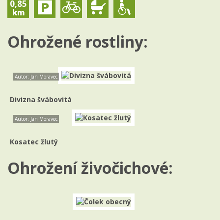
0,85
Ohrožené rostliny:
Autor: Jan Moravec
Divizna švábovitá
Autor: Jan Moravec
Kosatec žlutý
Ohrožení živočichové: