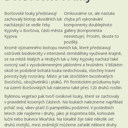
Boršovské louky představují
Omlouváme se, ale nastala
zachovalý biotop aluviálních luk
chyba při vykonávání
nacházející se vedle řeky
komponenty doublephoto
Kyjovky u Boršova, části města
gallery (komponenta
Kyjova.
neexistuje). Prosím, zkuste to
později.
Kromě významného biotopu nivních luk, které představují
ostrůvek biodiverzity v intenzivně zemědělsky využívané krajině,
se na místě Malých a Hrubých luk u řeky Kyjovky nachází také
ovocný sad s vysokokmennými jabloněmi a hrušněmi. V blízkém
okolí se podobně bohatá louka nedochovala, všechny travní
porosty byly rozorány. Místo je tak útočištěm bezobratlých
živočichů, obojživelníků i ptáků. Při floristickém průzkumu bylo
na území Boršovských luk nalezeno také přes 120 druhů rostlin.
Bylinnou vegetaci pak tvoří ovsíkové louky, které se zachovaly
v pravidelně kosených částech. Na loukách nalezneme například
pcháč sivý, vikev ptačí či pampelišku podzimní. V posledních
letech zde najdeme i druhy, jako je kopretina bílá, kohoutek
luční nebo bukvice lékařská. Na lokalitě žije také několik set
druhů motýlů, mezi známější můžeme zařadit některé druhy