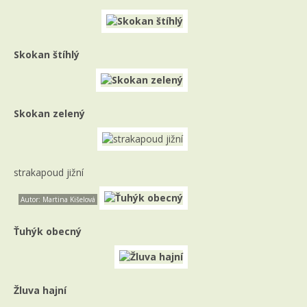
Skokan štíhlý
Skokan zelený
strakapoud jižní
Autor: Martina Kišelová
Ťuhýk obecný
Žluva hajní