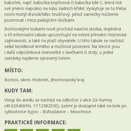
baboček, např. babočka kopřivová či babočka bílé C, která má
své jméno napsáno na rubu zadních křídel. Vyskytuje se tu třeba
noční motýl drsnokřídlec hrušňový, jehož samečky můžeme
pozorovat i mezi padajícími vločkami.
Boršovskými loukami nově prochází naučná stezka, doplněná
o tři informační tabule upozorňující na místní přírodní i historické
zajímavosti, a také na ptačí obyvatele. U této tabule se nachází
velké besídkové krmítko a možnost posezení. Na stezce jsou
i další odpočinková stanoviště s lavičkami či stoly, u jedné
zastávky najdeme opravený totem.
MÍSTO:
Boršov, okres Hodonín, Jihomoravský kraj
KUDY TAM:
Vstup do areálu se nachází na odbočce z ulice Za Humny
(49.0294069N, 17.1238253E), území je dostupné také na kole po
cyklostezce Kyjov – Bohuslavice – Mouchnice.
PRAKTICKÉ INFORMACE: