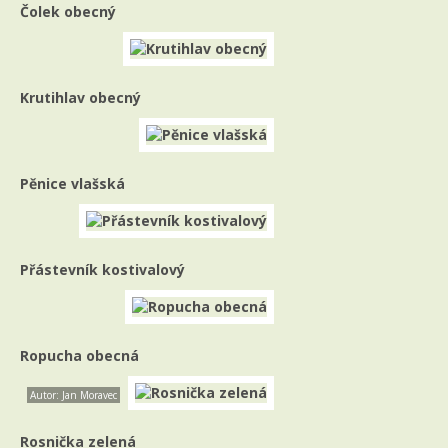
Čolek obecný
Krutihlav obecný
Pěnice vlašská
Přástevník kostivalový
Ropucha obecná
Autor: Jan Moravec
Rosnička zelená