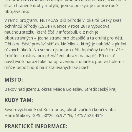
létat chráněné druhy motýlů, jezírko poskytuje domov řadě
obojživelníků.
V rámci programu NET4GAS Blíž přírodě v lokalitě Český svaz
ochránců přírody (ČSOP) Klenice v roce 2019 vybudoval
naučnou stezku, která čítá 7 infotabulí, 6 z nich je
oboustranných – jedna strana pro dospělé a ta druhá pro děti.
Dětskou částí provází skřítek Nefelínek, který je nabádá k plnění
různých úkolů. Na vrcholu jsou pro děti doplněny i dvě frotáže
(reliéfní struktura pro přenášení obrazu na papír). Při cestě
návštěvník narazí také na opravenou studánku, pod vrcholem si
může odpočinout na instalovaných lavičkách.
MÍSTO:
Bakov nad Jizerou, okres Mladá Boleslav, Středočeský kraj
KUDY TAM:
Severovýchodně od Kosmonos, okruh začíná i končí v obci
Horní Stakory. GPS: 50°26'55.971"N, 14°57'52.043"E
PRAKTICKÉ INFORMACE: