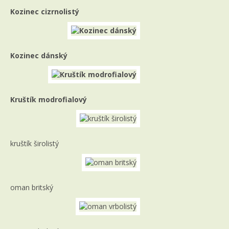
Kozinec cizrnolistý
Kozinec dánský
Kruštík modrofialový
kruštík širolistý
oman britský