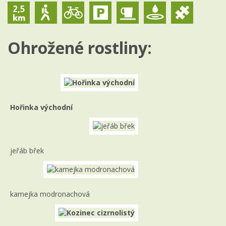
2,5
Ohrožené rostliny:
Hořinka východní
jeřáb břek
kamejka modronachová