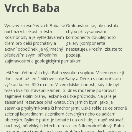
Vrch Baba
Výrazný zalesněný vrch Baba se
Omlouváme se, ale nastala
nachází v blízkosti města
chyba při vykonávání
Kosmonosy a je vyhledávaným
komponenty doublephoto
cílem pro delší procházky a
gallery (komponenta
aktivní odpočinek. Je výjimečný
neexistuje). Prosím, zkuste to
především svými přírodními
později.
zajímavostmi a geologickými památkami.
Ještě ve třetihorách byla Baba vysokou sopkou. Vlivem eroze jí
dnes tvoří už jen čedičové suky Baby a Dědka s nadmořskou
výškou kolem 350 m n. m. Vlivem lidské činnosti, kdy zde byl
těžen kvalitní stavební kámen, tu dnes můžeme pozorovat
zajímavé skalní brány, jeskyně či úzké průchody. Na jaře je
zalesněná rezervace plná kvetoucích jarních bylin, jako je
sasanka pryskyřníkovitá či hrachor jarní. Úzké rokle se celoročně
zelenají kapradinami sleziníkem červeným nebo osladičem
obecným. Bylinné patro je bohaté i na orchideje, např. vstavač
nachový, při vlhkých létech tu roste kruštík modrofialový. Baba
je domovem i mnoha vzácným druhům bezobratlých, uvidíme tu