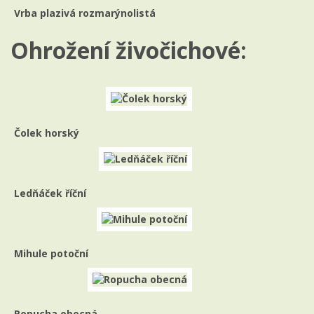
Vrba plazivá rozmarýnolistá
Ohrožení živočichové:
Čolek horský
Ledňáček říční
Mihule potoční
Ropucha obecná