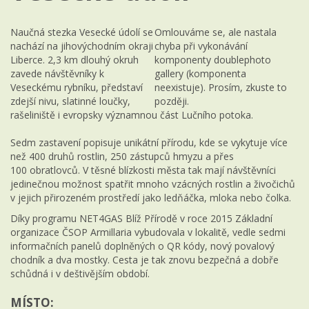
Naučná stezka Vesecké údolí se
Omlouváme se, ale nastala
nachází na jihovýchodním okraji
chyba při vykonávání
Liberce. 2,3 km dlouhý okruh
komponenty doublephoto
zavede návštěvníky k
gallery (komponenta
Veseckému rybníku, představí
neexistuje). Prosím, zkuste to
zdejší nivu, slatinné loučky,
později.
rašeliniště i evropsky významnou část Lučního potoka.
Sedm zastavení popisuje unikátní přírodu, kde se vykytuje více
než 400 druhů rostlin, 250 zástupců hmyzu a přes
100 obratlovců. V těsné blízkosti města tak mají návštěvníci
jedinečnou možnost spatřit mnoho vzácných rostlin a živočichů
v jejich přirozeném prostředí jako ledňáčka, mloka nebo čolka.
Díky programu NET4GAS Blíž Přírodě v roce 2015 Základní
organizace ČSOP Armillaria vybudovala v lokalitě, vedle sedmi
informačních panelů doplněných o QR kódy, nový povalový
chodník a dva mostky. Cesta je tak znovu bezpečná a dobře
schůdná i v deštivějším období.
MÍSTO: