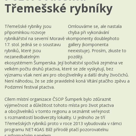
Třemešské rybníky
Třemešské rybníky jsou
Omlouváme se, ale nastala
připomínkou rozvoje
chyba při vykonávání
rybníkářství na severní Moravě v
komponenty doublephoto
17. stol. Jedná se o soustavu
gallery (komponenta
rybníků, které jsou
neexistuje). Prosím, zkuste to
nezanedbatelným
později.
ekosystémem Šumperska. Její bohatství spočívá zejména ve
velkém počtu druhů ptactva, které se zde vyskytují, bez
významu však není ani pro obojživelníky a další druhy živočichů.
Není náhodou, že se zde pravidelně koná Vítání ptačího zpěvu a
Podzimní festival ptactva.
Cílem místní organizace ČSOP Šumperk bylo zdůraznit
výjimečnost a důležitost tohoto místa pro život ptactva
a obojživelníků v tomto regionu a seznámit veřejnost
s rozmanitostí biodiverzity lokality. U jednoho ze tří
Třemešských rybníků proto v roce 2013 vybudovala v rámci
programu NET4GAS Blíž přírodě ptačí pozorovatelnu
s informačním panelem.