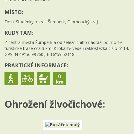
MÍSTO:
Dolní Studénky, okres Šumperk, Olomoucký kraj
KUDY TAM:
Z centra města Šumperk a od železničního nádraží po modré
turistické trase cca 3 km. K lokalitě vede i cyklostezka číslo 6114.
GPS: N 49°56.99760', E 16°59.52118'
PRAKTICKÉ INFORMACE:
0
Ohrožení živočichové: