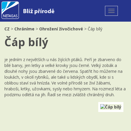
Toggle
navigation
CZ
>
Chráníme
>
Ohrožení živočichové
> Čáp bílý
Čáp bílý
je jedním z největších u nás žijících ptáků. Peří je zbarveno do
bílé barvy, jen letky a velké krovky jsou černé. Velký zobák a
dlouhé nohy jsou zbarvené do červena. Spatřit ho můžeme na
loukách, v okolí rybníků, ale také u lidských obydlí, kde si s
oblibou staví svá hnízda. Ve volné přírodě se živí žábami,
hraboši, krtky, užovkami, sysly nebo hmyzem. Na rozmezí léta a
podzimu odlétá na jih. Řadí se mezi zvláště chráněný druh.