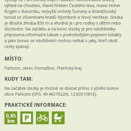
výhled na Chodsko, hlavní hřeben Českého lesa, masiv Hoher
Bogen v Bavorsku, nejvyšší vrcholy Šumavy a Brandžovský
hvozd se zříceninami hradů Rýzmberk a Nový Herštejn. Stezka
je dlouhá zhruba 850 m a vhodná je i pro rodiny s dětmi nebo
důchodce. Na začátku a na konci stezky je pro návštěvníky
připravena informační tabule s podrobnějším popisem lokality
a jako bonus se návštěvníci mohou setkat s jaky, kteří okolí
cesty spásají.
MÍSTO:
Pařezov, okres Domažlice, Plzeňský kraj
KUDY TAM:
Na začátek stezky je možné se dostat přímo z jižního konce
obce Pařezov (GPS: 49.4657022N, 12.8351581E).
PRAKTICKÉ INFORMACE:
0,85