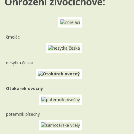
Ohrožení živočichové:
čmeláci
nesytka česká
Otakárek ovocný
potemník písečný