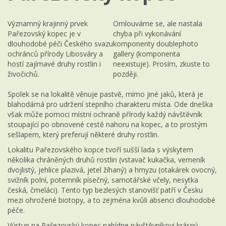
Významný krajinný prvek
Omlouváme se, ale nastala
Pařezovský kopec je v
chyba při vykonávání
dlouhodobé péči Českého svazu
komponenty doublephoto
ochránců přírody Libosváry a
gallery (komponenta
hostí zajímavé druhy rostlin i
neexistuje). Prosím, zkuste to
živočichů.
později.
Spolek se na lokalitě věnuje pastvě, mimo jiné jaků, která je
blahodárná pro udržení stepního charakteru místa. Ode dneška
však může pomoci místní ochraně přírody každý návštěvník
stoupající po obnovené cestě nahoru na kopec, a to prostým
sešlapem, který preferují některé druhy rostlin.
Lokalitu Pařezovského kopce tvoří sušší lada s výskytem
několika chráněných druhů rostlin (vstavač kukačka, vemeník
dvojlistý, jehlice plazivá, jetel žíhaný) a hmyzu (otakárek ovocný,
svižník polní, potemník písečný, samotářské včely, nesytka
česká, čmeláci). Tento typ bezlesých stanovišť patří v Česku
mezi ohrožené biotopy, a to zejména kvůli absenci dlouhodobé
péče.
Výstup na Pařezovský kopec nabídne návštěvníkovi krásný