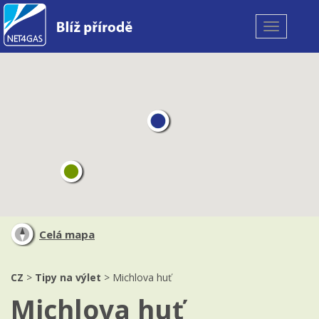
Toggle
navigation
Celá mapa
CZ
>
Tipy na výlet
> Michlova huť
Michlova huť