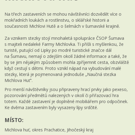
Na třech zastaveních se mohou návštěvníci dozvědět více o
mokřadních loukách a rostlinstvu, o sklářské historii a
současnosti Michlovi Hutě a o šelmách v šumavské krajině.
Za vznikem stezky stojí mnohaletá spolupráce ČSOP Šumava
s majiteli nedaleké Farmy Michlovka. Ti přišli s myšlenkou, že
turisté, putující od Lipky po modré turistické značce dál
na Šumavu, nemají o zdejším okolí žádné informace a také, že
by se jim nějakým způsobem mohla zpříjemnit cesta, obzvláště
když cestují s dětmi. Proto vznikl nápad na vybudování malé
stezky, která je pojmenovaná jednoduše „Naučná stezka
Michlova Huť“.
Pro menší návštěvníky jsou připraveny hrací prvky jako pexeso,
pozorování předmětů nalezených v okolí či přiřazovací hra
totem. Každé zastavení je doplněné mobiliářem pro odpočinek.
Ke dvěma zastavením byly vysazeny lípy srdčité.
MÍSTO:
Michlova huť, okres Prachatice, Jihočeský kraj