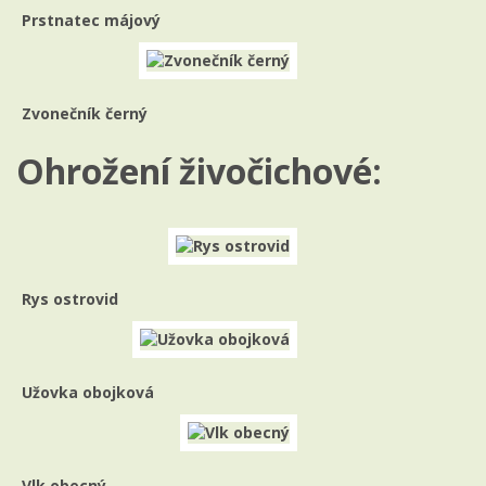
Prstnatec májový
Zvonečník černý
Ohrožení živočichové:
Rys ostrovid
Užovka obojková
Vlk obecný