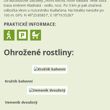
Od autobusové zastávky „Horní Bečva, hotel Valaška“ vede žlutá
trasa směrem Kladnatá - sedlo, rozc. Po 3 km je pak značená
odbočka vlevo u rozcestníku Kudlačena. Na lokalitu narazíte po
100 m. GPS: N 49°25.85857', E 18°19.55287'
PRAKTICKÉ INFORMACE:
Ohrožené rostliny:
Kruštík bahenní
Vemeník dvoulistý