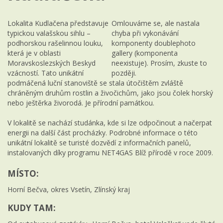
Lokalita Kudlačena představuje
Omlouváme se, ale nastala
typickou valašskou sihlu –
chyba při vykonávání
podhorskou rašelinnou louku,
komponenty doublephoto
která je v oblasti
gallery (komponenta
Moravskoslezských Beskyd
neexistuje). Prosím, zkuste to
vzácností. Tato unikátní
později.
podmáčená luční stanoviště se stala útočištěm zvláště
chráněným druhům rostlin a živočichům, jako jsou čolek horský
nebo ještěrka živorodá. Je přírodní památkou.
V lokalitě se nachází studánka, kde si lze odpočinout a načerpat
energii na další část procházky. Podrobné informace o této
unikátní lokalitě se turisté dozvědí z informačních panelů,
instalovaných díky programu NET4GAS Blíž přírodě v roce 2009.
MÍSTO:
Horní Bečva, okres Vsetín, Zlínský kraj
KUDY TAM: