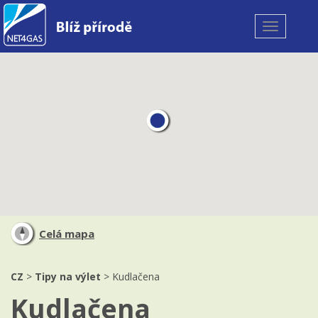
Toggle
navigation
Celá mapa
CZ
>
Tipy na výlet
> Kudlačena
Kudlačena