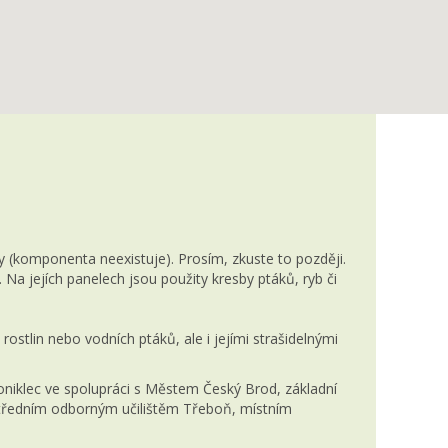
(komponenta neexistuje). Prosím, zkuste to později.
 Na jejích panelech jsou použity kresby ptáků, ryb či
rostlin nebo vodních ptáků, ale i jejími strašidelnými
niklec ve spolupráci s Městem Český Brod, základní
ředním odborným učilištěm Třeboň, místním