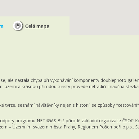
em
Celá mapa
, ale nastala chyba při vykonávání komponenty doublephoto gallery 
ií území a krásnou přírodou turisty provede netradiční naučná stezka.
é tvrze, seznámí návštěvníky nejen s historií, se způsoby "cestování" 
podpory programu NET4GAS Blíž přírodě základní organizace ČSOP Ko
zem – Územním svazem města Prahy, Regionem Pošembeří o.p.s., St