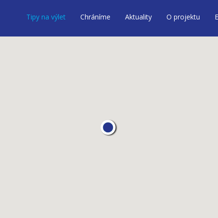
Tipy na výlet
Chráníme
Aktuality
O projektu
E