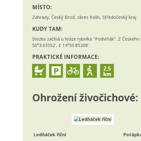
MÍSTO:
Zahrady, Český Brod, okres Kolín, Středočeský kraj
KUDY TAM:
Stezka začíná u hráze rybníka "Podviňák". Z Českého
50°3.63552', E 14°50.85208'
PRAKTICKÉ INFORMACE:
2,5
Ohrožení živočichové:
Ledňáček říční
Potápk