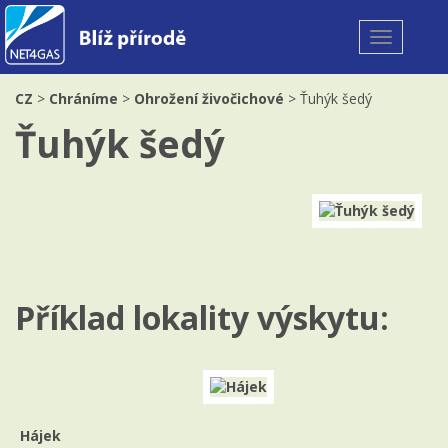
Toggle
navigation
CZ
>
Chráníme
>
Ohrožení živočichové
> Ťuhýk šedý
Ťuhýk šedý
Příklad lokality výskytu:
Hájek