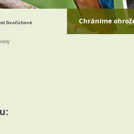
Chráníme ohrože
ní živočichové
hnědý
u: