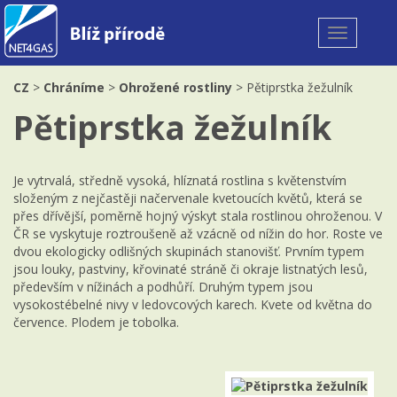
Toggle
navigation
CZ
>
Chráníme
>
Ohrožené rostliny
> Pětiprstka žežulník
Pětiprstka žežulník
Je vytrvalá, středně vysoká, hlíznatá rostlina s květenstvím
složeným z nejčastěji načervenale kvetoucích květů, která se
přes dřívější, poměrně hojný výskyt stala rostlinou ohroženou. V
ČR se vyskytuje roztroušeně až vzácně od nížin do hor. Roste ve
dvou ekologicky odlišných skupinách stanovišť. Prvním typem
jsou louky, pastviny, křovinaté stráně či okraje listnatých lesů,
především v nížinách a podhůří. Druhým typem jsou
vysokostébelné nivy v ledovcových karech. Kvete od května do
července. Plodem je tobolka.