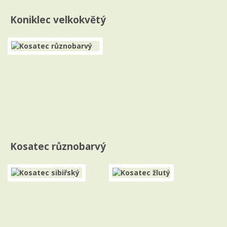
Koniklec velkokvětý
Kosatec různobarvý