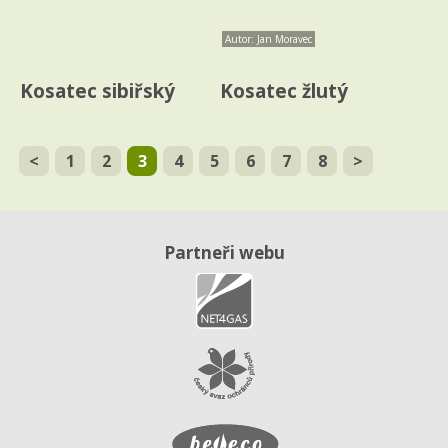
Autor: Jan Moravec
Kosatec sibiřský
Kosatec žlutý
<
1
2
3
4
5
6
7
8
>
Partneři webu