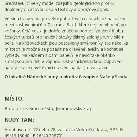
představující velký model zdejšího geologického profilu
doplněný o časovou osu a textový a obrazový popis.
Většina trasy vede po velmi pohodlných cestách, až na úseky
mezi zastaveními 6 a 7, a mezi 8 a 1, které nejsou vhodné pro
kočárky. Celá cesta je dobře značená pomocí značení Klubu
českých turistů pro naučné stezky (šikmý zelený pruh v bílém
poli). Na křižovatkách jsou postaveny směrovníky. Na několika
místech je možné se posadit na dřevěné lavičky a kochat se
výhledy. Na každém z osmi panelů je navíc také okénko
s otázkou pro děti a vtipnou ilustrační kresbičkou. Odpověď
na otázku se návštěvníci dozvědí na dalším zastavení.
O lokalitě Hádecké lomy a okolí v časopise Naše příroda
MÍSTO:
Brno, okres Brno-město, Jihomoravský kraj
KUDY TAM:
Autobusem č. 72 nebo 78, zastávka Velká Klajdovka; GPS: N
49°13.13040', E 16°40.20870'