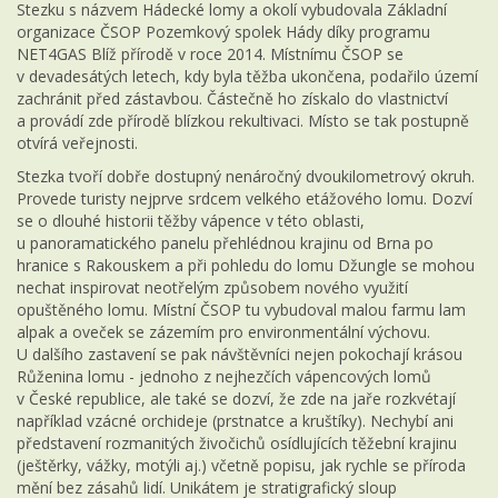
Stezku s názvem Hádecké lomy a okolí vybudovala Základní
organizace ČSOP Pozemkový spolek Hády díky programu
NET4GAS Blíž přírodě v roce 2014. Místnímu ČSOP se
v devadesátých letech, kdy byla těžba ukončena, podařilo území
zachránit před zástavbou. Částečně ho získalo do vlastnictví
a provádí zde přírodě blízkou rekultivaci. Místo se tak postupně
otvírá veřejnosti.
Stezka tvoří dobře dostupný nenáročný dvoukilometrový okruh.
Provede turisty nejprve srdcem velkého etážového lomu. Dozví
se o dlouhé historii těžby vápence v této oblasti,
u panoramatického panelu přehlédnou krajinu od Brna po
hranice s Rakouskem a při pohledu do lomu Džungle se mohou
nechat inspirovat neotřelým způsobem nového využití
opuštěného lomu. Místní ČSOP tu vybudoval malou farmu lam
alpak a oveček se zázemím pro environmentální výchovu.
U dalšího zastavení se pak návštěvníci nejen pokochají krásou
Růženina lomu - jednoho z nejhezčích vápencových lomů
v České republice, ale také se dozví, že zde na jaře rozkvétají
například vzácné orchideje (prstnatce a kruštíky). Nechybí ani
představení rozmanitých živočichů osídlujících těžební krajinu
(ještěrky, vážky, motýli aj.) včetně popisu, jak rychle se příroda
mění bez zásahů lidí. Unikátem je stratigrafický sloup