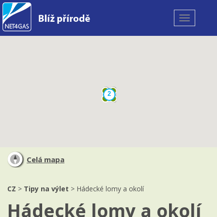
Toggle
navigation
2
Celá mapa
CZ
>
Tipy na výlet
> Hádecké lomy a okolí
Hádecké lomy a okolí