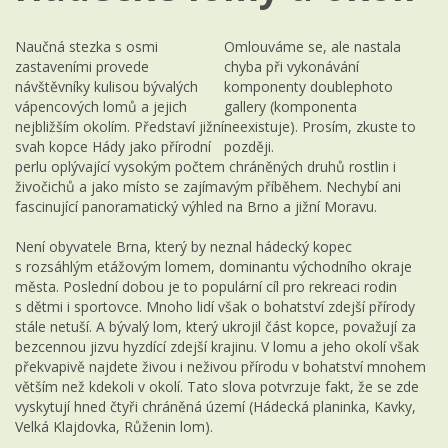
Naučná stezka s osmi
Omlouváme se, ale nastala
zastaveními provede
chyba při vykonávání
návštěvníky kulisou bývalých
komponenty doublephoto
vápencových lomů a jejich
gallery (komponenta
nejbližším okolím. Představí jižní
neexistuje). Prosím, zkuste to
svah kopce Hády jako přírodní
později.
perlu oplývající vysokým počtem chráněných druhů rostlin i
živočichů a jako místo se zajímavým příběhem. Nechybí ani
fascinující panoramatický výhled na Brno a jižní Moravu.
Není obyvatele Brna, který by neznal hádecký kopec
s rozsáhlým etážovým lomem, dominantu východního okraje
města. Poslední dobou je to populární cíl pro rekreaci rodin
s dětmi i sportovce. Mnoho lidí však o bohatství zdejší přírody
stále netuší. A bývalý lom, který ukrojil část kopce, považují za
bezcennou jizvu hyzdící zdejší krajinu. V lomu a jeho okolí však
překvapivě najdete živou i neživou přírodu v bohatství mnohem
větším než kdekoli v okolí. Tato slova potvrzuje fakt, že se zde
vyskytují hned čtyři chráněná území (Hádecká planinka, Kavky,
Velká Klajdovka, Růženin lom).