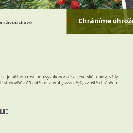
Chráníme ohrože
ní živočichové
or a je běžnou rostlinou vysokohorské a severské tundry, vždy
stanovišť v ČR patří mezi druhy vzácnější, zvláště chráněna
u: