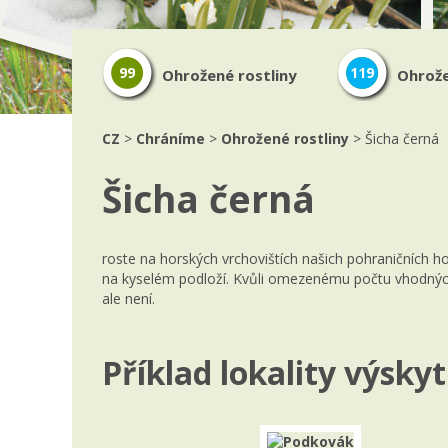
99
119
Ohrožené rostliny
Ohrože
CZ
>
Chráníme
>
Ohrožené rostliny
> Šicha černá
Šicha černá
roste na horských vrchovištích našich pohraničních h
na kyselém podloží. Kvůli omezenému počtu vhodných 
ale není.
Příklad lokality výskyt