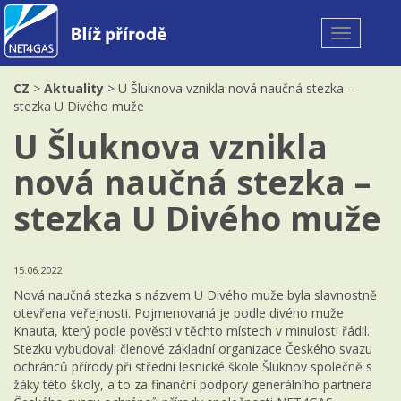
Toggle
navigation
CZ
>
Aktuality
> U Šluknova vznikla nová naučná stezka –
stezka U Divého muže
U Šluknova vznikla
nová naučná stezka –
stezka U Divého muže
15.06.2022
Nová naučná stezka s názvem U Divého muže byla slavnostně
otevřena veřejnosti. Pojmenovaná je podle divého muže
Knauta, který podle pověsti v těchto místech v minulosti řádil.
Stezku vybudovali členové základní organizace Českého svazu
ochránců přírody při střední lesnické škole Šluknov společně s
žáky této školy, a to za finanční podpory generálního partnera