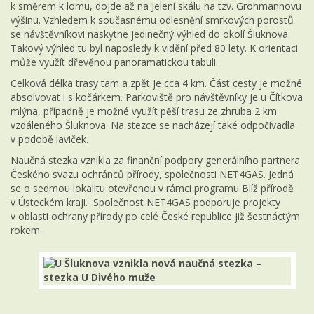
k směrem k lomu, dojde až na Jelení skálu na tzv. Grohmannovu
výšinu. Vzhledem k současnému odlesnění smrkových porostů
se návštěvníkovi naskytne jedinečný výhled do okolí Šluknova.
Takový výhled tu byl naposledy k vidění před 80 lety. K orientaci
může využít dřevěnou panoramatickou tabuli.
Celková délka trasy tam a zpět je cca 4 km. Část cesty je možné
absolvovat i s kočárkem. Parkoviště pro návštěvníky je u Čítkova
mlýna, případně je možné využít pěší trasu ze zhruba 2 km
vzdáleného Šluknova. Na stezce se nacházejí také odpočívadla
v podobě laviček.
Naučná stezka vznikla za finanční podpory generálního partnera
Českého svazu ochránců přírody, společnosti NET4GAS. Jedná
se o sedmou lokalitu otevřenou v rámci programu Blíž přírodě
v Ústeckém kraji. Společnost NET4GAS podporuje projekty
v oblasti ochrany přírody po celé České republice již šestnáctým
rokem.