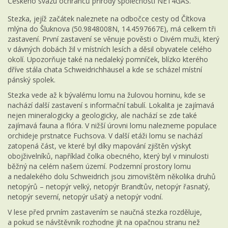
Českého svazu ochránců přírody společnosti NET4GAS.
Stezka, jejíž začátek naleznete na odbočce cesty od Čítkova
mlýna do Šluknova (50.9848008N, 14.4597667E), má celkem tři
zastavení. První zastavení se věnuje pověsti o Divém muži, který
v dávných dobách žil v místních lesích a děsil obyvatele celého
okolí. Upozorňuje také na nedaleký pomníček, blízko kterého
dříve stála chata Schweidrichhäusel a kde se scházel místní
pánský spolek.
Stezka vede až k bývalému lomu na žulovou horninu, kde se
nachází další zastavení s informační tabulí. Lokalita je zajímavá
nejen mineralogicky a geologicky, ale nachází se zde také
zajímavá fauna a flóra. V nižší úrovni lomu nalezneme populace
orchideje prstnatce Fuchsova. V další etáži lomu se nachází
zatopená část, ve které byl díky mapování zjištěn výskyt
obojživelníků, například čolka obecného, který byl v minulosti
běžný na celém našem území. Podzemní prostory lomu
a nedalekého dolu Schweidrich jsou zimovištěm několika druhů
netopýrů – netopýr velký, netopýr Brandtův, netopýr řasnatý,
netopýr severní, netopýr ušatý a netopýr vodní.
V lese před prvním zastavením se naučná stezka rozděluje,
a pokud se návštěvník rozhodne jít na opačnou stranu než