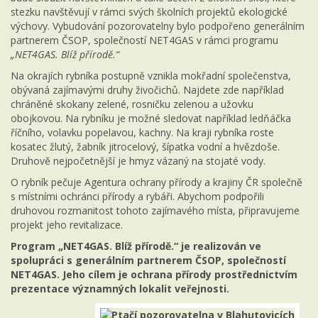
stezku navštěvují v rámci svých školních projektů ekologické
výchovy. Vybudování pozorovatelny bylo podpořeno generálním
partnerem ČSOP, společností NET4GAS v rámci programu
„NET4GAS. Blíž přírodě.“
Na okrajích rybníka postupně vznikla mokřadní společenstva,
obývaná zajímavými druhy živočichů. Najdete zde například
chráněné skokany zelené, rosničku zelenou a užovku
obojkovou. Na rybníku je možné sledovat například ledňáčka
říčního, volavku popelavou, kachny. Na kraji rybníka roste
kosatec žlutý, žabník jitrocelový, šípatka vodní a hvězdoše.
Druhově nejpočetnější je hmyz vázaný na stojaté vody.
O rybník pečuje Agentura ochrany přírody a krajiny ČR společně
s místními ochránci přírody a rybáři. Abychom podpořili
druhovou rozmanitost tohoto zajímavého místa, připravujeme
projekt jeho revitalizace.
Program „NET4GAS. Blíž přírodě.“ je realizován ve
spolupráci s generálním partnerem ČSOP, společností
NET4GAS.
Jeho cílem je ochrana přírody prostřednictvím
prezentace významných lokalit veřejnosti.