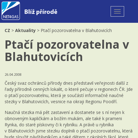
Toggle
navigation
CZ
>
Aktuality
> Ptačí pozorovatelna v Blahutovicích
Ptačí pozorovatelna v
Blahutovicích
26.04.2008
Český svaz ochránců přírody dnes představil veřejnosti další z
řady přírodně cenných lokalit, o které pečuje v regionech ČR. Jde
o ptačí pozorovatelnu, která je součástí informačně naučné
stezky v Blahutovicích, vesnice na okraji Regionu Poodří.
Naučná stezka má pět zastavení a dostanete se s ní nejen k
obnoveným kapličkám a božím mukám, ale také k prameni
Rynka, do staré pískovny či k rybníku. A právě u rybníka
v Blahutovicích jsme stezku doplnili o ptačí pozorovatelnu, která
bude sloužit návštěvníkům a také dětem z okolních škol, které